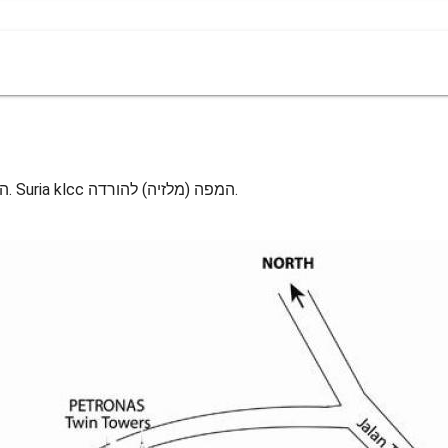
Klcc אזור המפה. Suria klcc המפה (מלזיה) כדי להדפיס. Suria klcc המפה (מלזיה) להורדה.