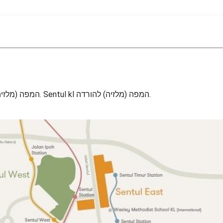
Sentul קואלה לומפור המפה. Sentul kl המפה (מלזיה) כדי להדפיס. Sentul kl המפה (מלזיה) להורדה.