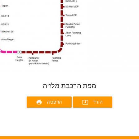
מפת הרכבת מלזיה
print
system_update_alt
הורד
הדפסה