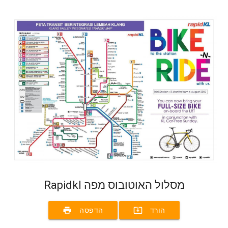
Rapidkl מסלול האוטובוס מפה
print
system_update_alt
הורד
הדפסה