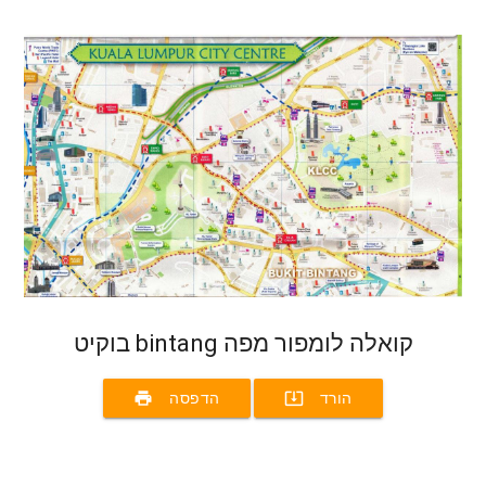
בוקיט bintang קואלה לומפור מפה
print
system_update_alt
הורד
הדפסה