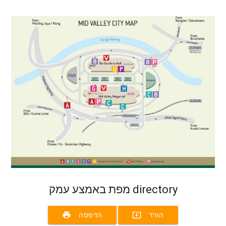
מפת באמצע עמק directory
print
system_update_alt
הורד
הדפסה